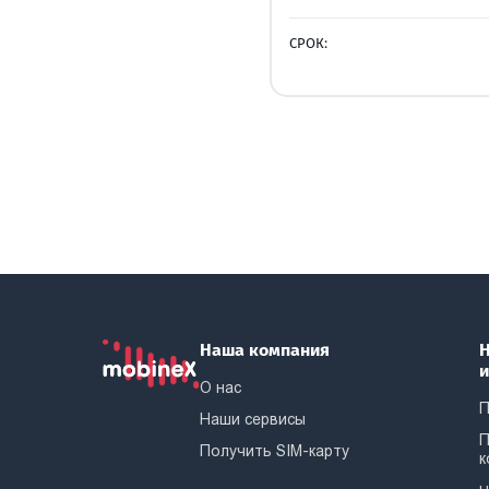
СРОК:
Наша компания
Н
О нас
П
Наши сервисы
П
Получить SIM-карту
к