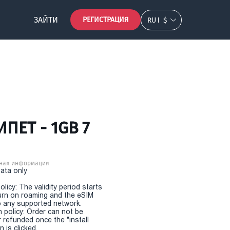
ЗАЙТИ
РЕГИСТРАЦИЯ
RU
$
ПЕТ - 1GB 7
ная информация
Data only
olicy: The validity period starts
urn on roaming and the eSIM
 any supported network.
n policy: Order can not be
r refunded once the "install
 is clicked.