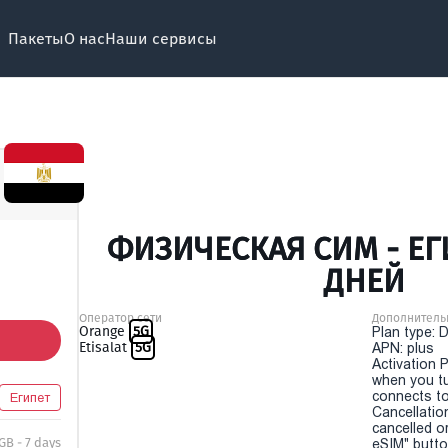
Пакеты
О нас
Наши сервисы
ФИЗИЧЕСКАЯ СИМ - ЕГИ
ДНЕЙ
Оператор сети
Дополнитель
Orange
5G
Plan type: 
Etisalat
5G
APN: plus
Activation P
when you t
connects to
Египет
Cancellatio
cancelled o
 GB - 7 days
eSIM" button