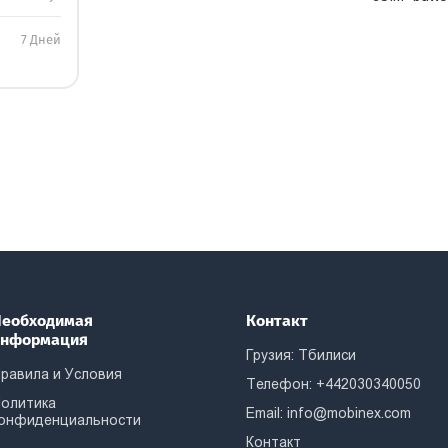
7 Дней
еобходимая
Контакт
информация
Грузия: Тбилиси
равила и Условия
Телефон: +442030340050
олитика
Email:
info@mobinex.com
онфиденциальности
Контакт