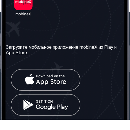
Наша компания
Необходимая
информация
О нас
Загрузите мобильное приложение mobineX из Play и
Правила и Условия
App Store.
Наши сервисы
Политика
Получить SIM-карту
конфиденциальности
Часто задаваемые
вопросы
Контакт
Социальные сети
Грузия: Тбилиси
Телефон: +442030340050
Email:
info@mobinex.com
Контакт