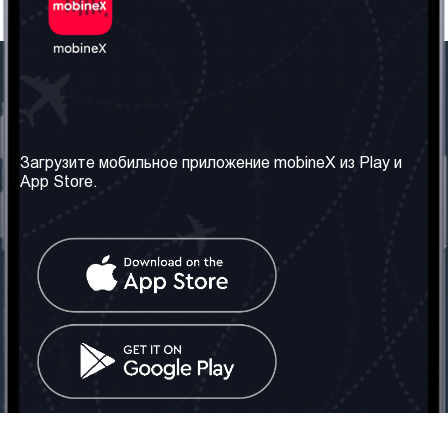
Наша компания
Необходимая
информация
О нас
Загрузите мобильное приложение mobineX из Play и
Правила и Условия
App Store.
Наши сервисы
Политика
Получить SIM-карту
конфиденциальности
Часто задаваемые
вопросы
Контакт
Социальные сети
Грузия: Тбилиси
Телефон: +442030340050
Email:
info@mobinex.com
Контакт