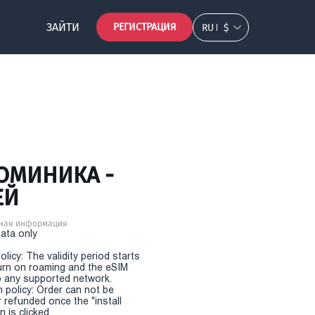
ЗАЙТИ
РЕГИСТРАЦИЯ
RU
$
ОМИНИКА -
ЕЙ
ная информация
Data only
olicy: The validity period starts
urn on roaming and the eSIM
 any supported network.
n policy: Order can not be
r refunded once the "install
 is clicked.