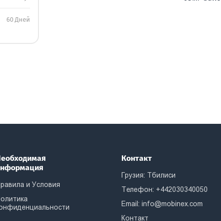
60 Дней
еобходимая
Контакт
информация
Грузия: Тбилиси
равила и Условия
Телефон: +442030340050
олитика
Email:
info@mobinex.com
онфиденциальности
Контакт