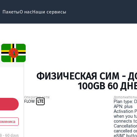
Пакеты
О нас
Наши сервисы
ФИЗИЧЕСКАЯ СИМ - Д
100GB 60 ДН
Оператор сети
Дополнитель
FLOW
LTE
Plan type: 
APN: plus
Activation P
when you t
connects to
оминика
Cancellatio
cancelled o
B - 60 days
eSIM" button