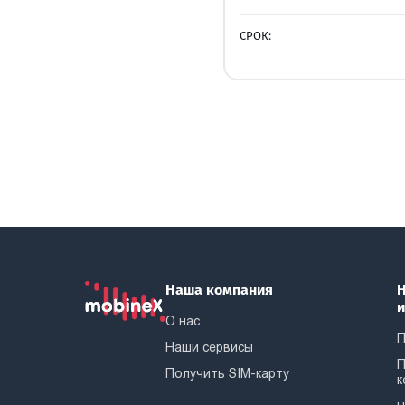
СРОК:
Наша компания
Н
О нас
П
Наши сервисы
П
Получить SIM-карту
к