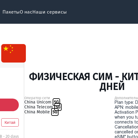
Пакеты
О нас
Наши сервисы
ФИЗИЧЕСКАЯ СИМ - КИТ
ДНЕЙ
Оператор сети
Дополнитель
China Unicom
5G
Plan type: 
China Telecom
5G
APN: mobile
China Mobile
5G
Activation P
when you t
connects to
Китай
Cancellatio
cancelled o
B - 20 days
eSIM" button