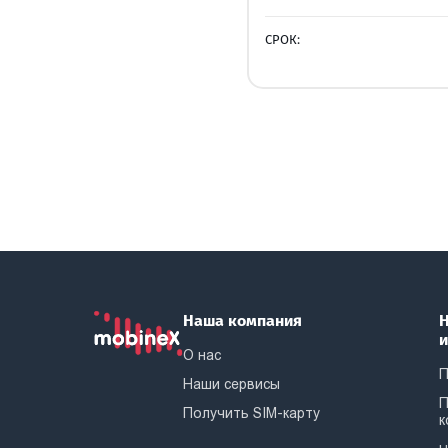
СРОК:
Наша компания
Н
О нас
П
Наши сервисы
П
Получить SIM-карту
к