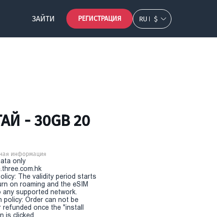
ЗАЙТИ
РЕГИСТРАЦИЯ
RU
$
АЙ - 30GB 20
ная информация
Data only
.three.com.hk
olicy: The validity period starts
urn on roaming and the eSIM
 any supported network.
n policy: Order can not be
r refunded once the "install
 is clicked.