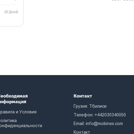
20 Дней
еобходимая
Контакт
информация
Грузия: Тбилиси
равила и Условия
Телефон: +442030340050
олитика
Email:
info@mobinex.com
онфиденциальности
Контакт