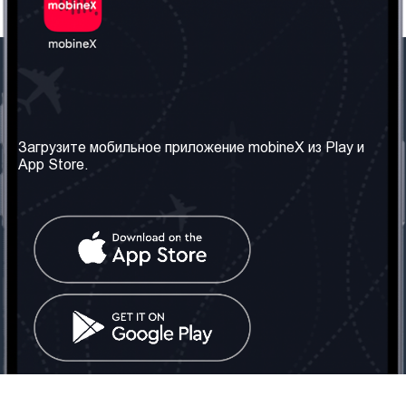
Наша компания
Необходимая
информация
О нас
Загрузите мобильное приложение mobineX из Play и
Правила и Условия
App Store.
Наши сервисы
Политика
Получить SIM-карту
конфиденциальности
Часто задаваемые
вопросы
Контакт
Социальные сети
Грузия: Тбилиси
Телефон: +442030340050
Email:
info@mobinex.com
Контакт