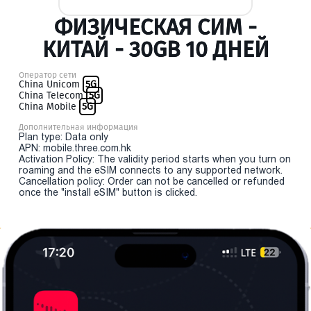
ФИЗИЧЕСКАЯ СИМ -
КИТАЙ - 30GB 10 ДНЕЙ
Оператор сети
China Unicom
5G
China Telecom
5G
China Mobile
5G
Дополнительная информация
Plan type: Data only
APN: mobile.three.com.hk
Activation Policy: The validity period starts when you turn on
roaming and the eSIM connects to any supported network.
Cancellation policy: Order can not be cancelled or refunded
once the "install eSIM" button is clicked.