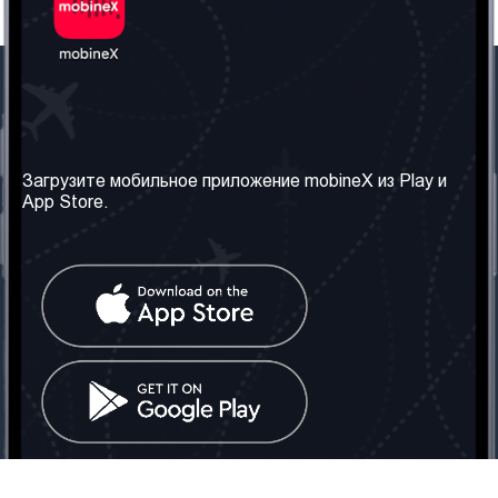
Наша компания
Необходимая
информация
О нас
Загрузите мобильное приложение mobineX из Play и
Правила и Условия
App Store.
Наши сервисы
Политика
Получить SIM-карту
конфиденциальности
Часто задаваемые
вопросы
Контакт
Социальные сети
Грузия: Тбилиси
Телефон: +442030340050
Email:
info@mobinex.com
Контакт