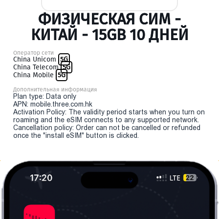
ФИЗИЧЕСКАЯ СИМ -
КИТАЙ - 15GB 10 ДНЕЙ
Оператор сети
China Unicom
5G
China Telecom
5G
China Mobile
5G
Дополнительная информация
Plan type: Data only
APN: mobile.three.com.hk
Activation Policy: The validity period starts when you turn on
roaming and the eSIM connects to any supported network.
Cancellation policy: Order can not be cancelled or refunded
once the "install eSIM" button is clicked.