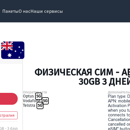
Пакеты
О нас
Наши сервисы
ФИЗИЧЕСКАЯ СИМ - А
30GB 3 ДНЕ
Оператор сети
Дополнитель
Optus
5G
Plan type: 
Vodafone
5G
APN: mobile
Telstra
5G
Activation P
when you t
connects to
стралия
Cancellatio
cancelled o
GB - 3 days
eSIM" button