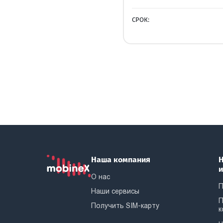
СРОК:
Наша компания
Н
О нас
П
Наши сервисы
П
Получить SIM-карту
к