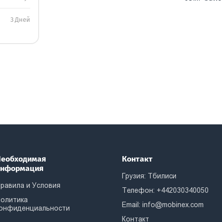
3 Дней
еобходимая
Контакт
информация
Грузия: Тбилиси
равила и Условия
Телефон: +442030340050
олитика
Email:
info@mobinex.com
онфиденциальности
Контакт