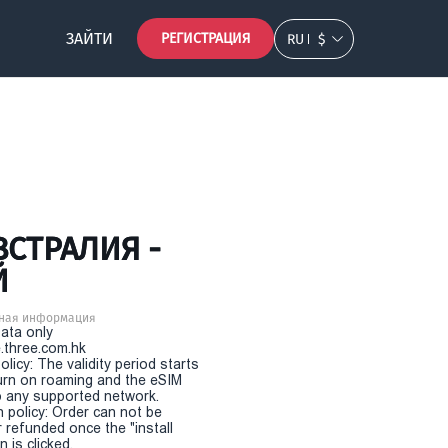
ЗАЙТИ
РЕГИСТРАЦИЯ
RU
$
ВСТРАЛИЯ -
Й
ная информация
Data only
.three.com.hk
olicy: The validity period starts
urn on roaming and the eSIM
 any supported network.
n policy: Order can not be
r refunded once the "install
 is clicked.