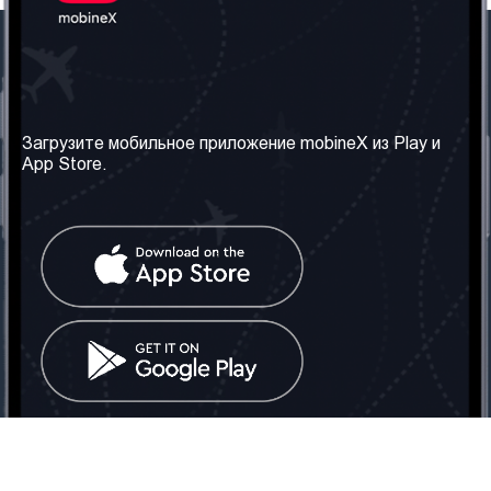
Наша компания
Необходимая
информация
О нас
Загрузите мобильное приложение mobineX из Play и
Правила и Условия
App Store.
Наши сервисы
Политика
Получить SIM-карту
конфиденциальности
Часто задаваемые
вопросы
Контакт
Социальные сети
Грузия: Тбилиси
Телефон: +442030340050
Email:
info@mobinex.com
Контакт