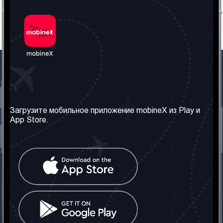
Наша компания
Необходимая
информация
О нас
Загрузите мобильное приложение mobineX из Play и
Правила и Условия
App Store.
Наши сервисы
Политика
Получить SIM-карту
конфиденциальности
Часто задаваемые
вопросы
Контакт
Социальные сети
Грузия: Тбилиси
Телефон: +442030340050