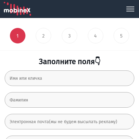
1
2
3
4
5
Заполните поля👇