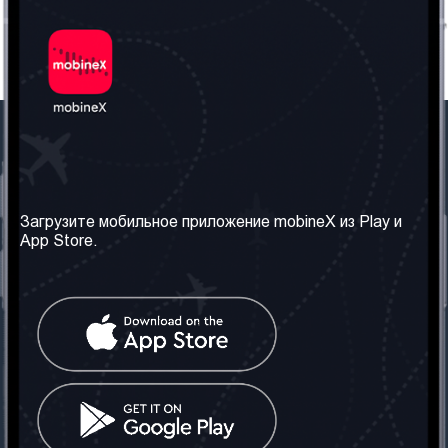
Наша компания
Необходимая
информация
О нас
Загрузите мобильное приложение mobineX из Play и
Правила и Условия
App Store.
Наши сервисы
Политика
Получить SIM-карту
конфиденциальности
Часто задаваемые
вопросы
Контакт
Социальные сети
Грузия: Тбилиси
Телефон: +442030340050