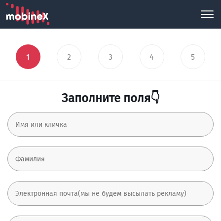
1
2
3
4
5
Заполните поля👇