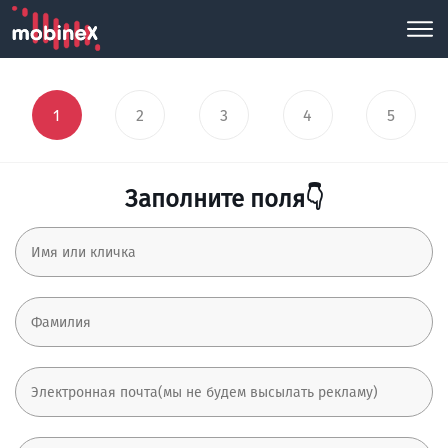
1
2
3
4
5
Заполните поля👇