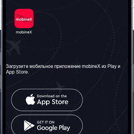
Наша компания
Необходимая
информация
О нас
Загрузите мобильное приложение mobineX из Play и
Правила и Условия
App Store.
Наши сервисы
Политика
Получить SIM-карту
конфиденциальности
Часто задаваемые
вопросы
Контакт
Социальные сети
Грузия: Тбилиси
Телефон: +442030340050