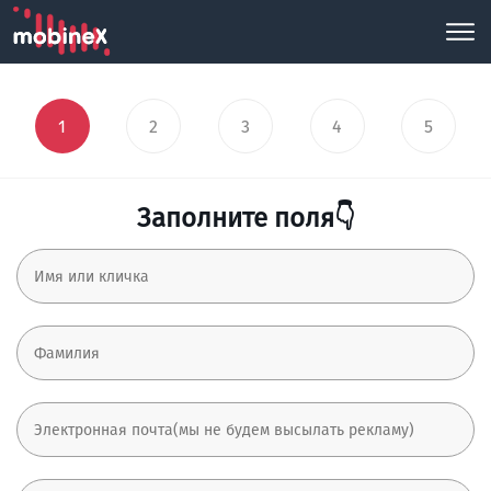
1
2
3
4
5
Заполните поля👇