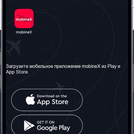
Наша компания
Необходимая
информация
О нас
Загрузите мобильное приложение mobineX из Play и
Правила и Условия
App Store.
Наши сервисы
Политика
Получить SIM-карту
конфиденциальности
Часто задаваемые
вопросы
Контакт
Социальные сети
Грузия: Тбилиси
Телефон: +442030340050