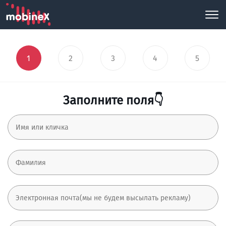
1
2
3
4
5
Заполните поля👇