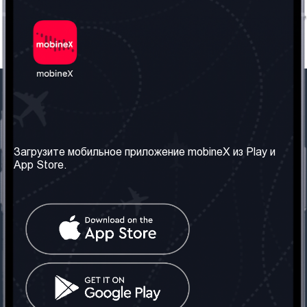
Наша компания
Необходимая
информация
О нас
Загрузите мобильное приложение mobineX из Play и
Правила и Условия
App Store.
Наши сервисы
Политика
Получить SIM-карту
конфиденциальности
Часто задаваемые
вопросы
Контакт
Социальные сети
Грузия: Тбилиси
Телефон: +442030340050