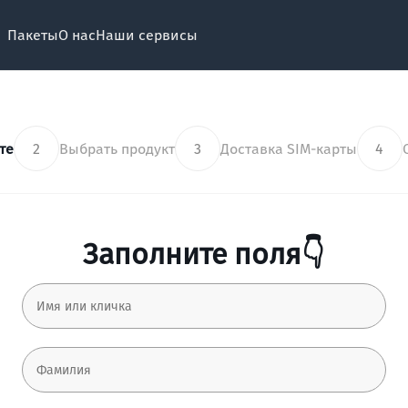
Пакеты
О нас
Наши сервисы
те
2
Выбрать продукт
3
Доставка SIM-карты
4
Заполните поля👇