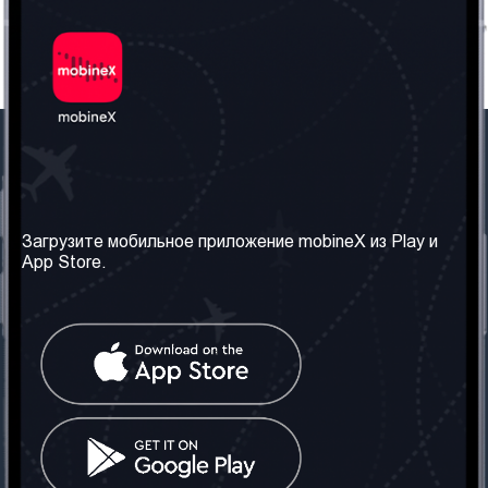
Наша компания
Необходимая
информация
О нас
Загрузите мобильное приложение mobineX из Play и
Правила и Условия
App Store.
Наши сервисы
Политика
Получить SIM-карту
конфиденциальности
Часто задаваемые
вопросы
Контакт
Социальные сети
Грузия: Тбилиси
Телефон: +442030340050