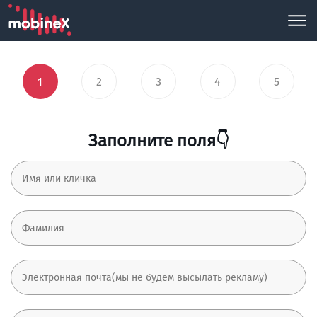
1
2
3
4
5
Заполните поля👇