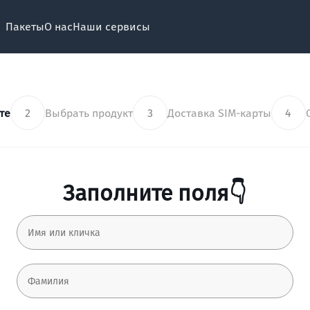
Пакеты
О нас
Наши сервисы
те
2
Выбрать продукт
3
Доставка SIM-карты
4
Заполните поля👇