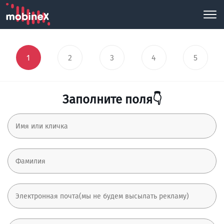
1
2
3
4
5
Заполните поля👇