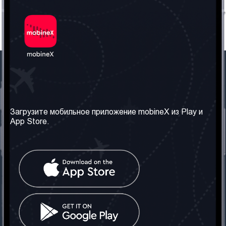
Наша компания
Необходимая
информация
О нас
Загрузите мобильное приложение mobineX из Play и
Правила и Условия
App Store.
Наши сервисы
Политика
Получить SIM-карту
конфиденциальности
Часто задаваемые
вопросы
Контакт
Социальные сети
Грузия: Тбилиси
Телефон: +442030340050