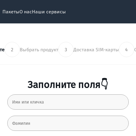
Пакеты
О нас
Наши сервисы
те
2
Выбрать продукт
3
Доставка SIM-карты
4
Заполните поля👇