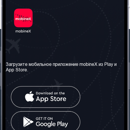
Наша компания
Необходимая
информация
О нас
Загрузите мобильное приложение mobineX из Play и
Правила и Условия
App Store.
Наши сервисы
Политика
Получить SIM-карту
конфиденциальности
Часто задаваемые
вопросы
Контакт
Социальные сети
Грузия: Тбилиси
Телефон: +442030340050