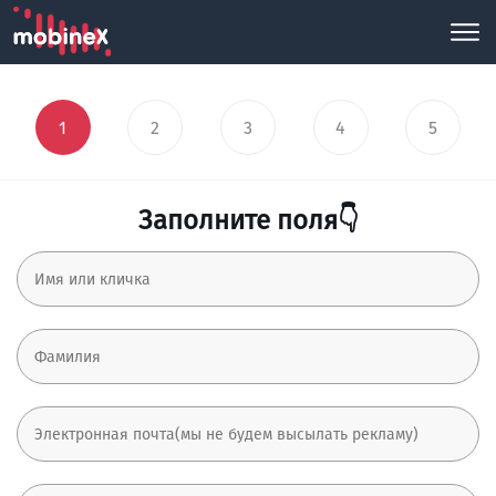
1
2
3
4
5
Заполните поля👇