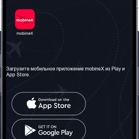
Наша компания
Необходимая
информация
О нас
Загрузите мобильное приложение mobineX из Play и
Правила и Условия
App Store.
Наши сервисы
Политика
Получить SIM-карту
конфиденциальности
Часто задаваемые
вопросы
Контакт
Социальные сети
Грузия: Тбилиси
Телефон: +442030340050