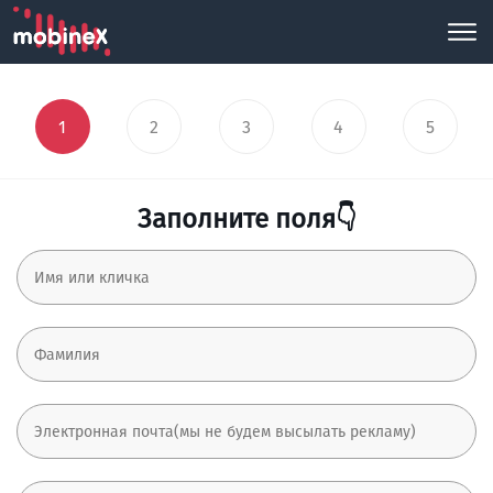
1
2
3
4
5
Заполните поля👇