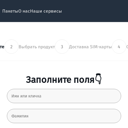
Пакеты
О нас
Наши сервисы
те
2
Выбрать продукт
3
Доставка SIM-карты
4
Заполните поля👇