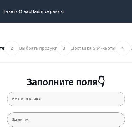
Пакеты
О нас
Наши сервисы
те
2
Выбрать продукт
3
Доставка SIM-карты
4
Заполните поля👇