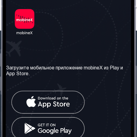
Наша компания
Необходимая
информация
О нас
Загрузите мобильное приложение mobineX из Play и
Правила и Условия
App Store.
Наши сервисы
Политика
Получить SIM-карту
конфиденциальности
Часто задаваемые
вопросы
Контакт
Социальные сети
Грузия: Тбилиси
Телефон: +442030340050