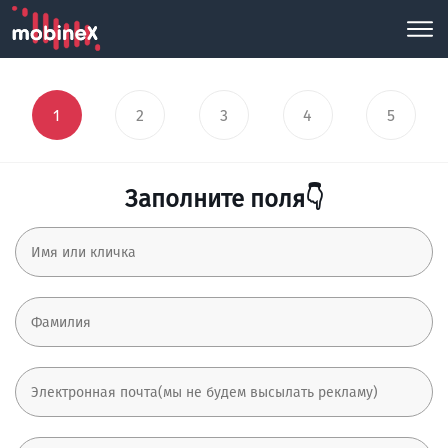
1
2
3
4
5
Заполните поля👇