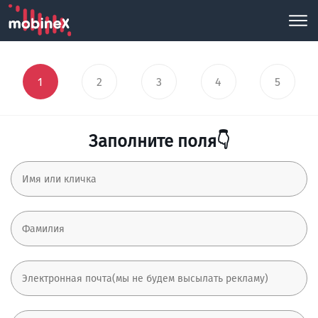
1
2
3
4
5
Заполните поля👇