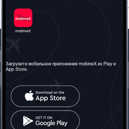
Наша компания
Необходимая
информация
О нас
Загрузите мобильное приложение mobineX из Play и
Правила и Условия
App Store.
Наши сервисы
Политика
Получить SIM-карту
конфиденциальности
Часто задаваемые
вопросы
Контакт
Социальные сети
Грузия: Тбилиси
Телефон: +442030340050