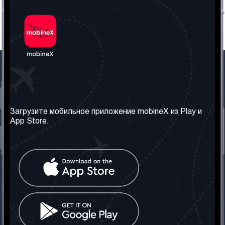
Наша компания
Необходимая
информация
О нас
Загрузите мобильное приложение mobineX из Play и
Правила и Условия
App Store.
Наши сервисы
Политика
Получить SIM-карту
конфиденциальности
Часто задаваемые
вопросы
Контакт
Социальные сети
Грузия: Тбилиси
Телефон: +442030340050