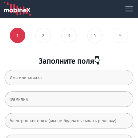
1
2
3
4
5
Заполните поля👇