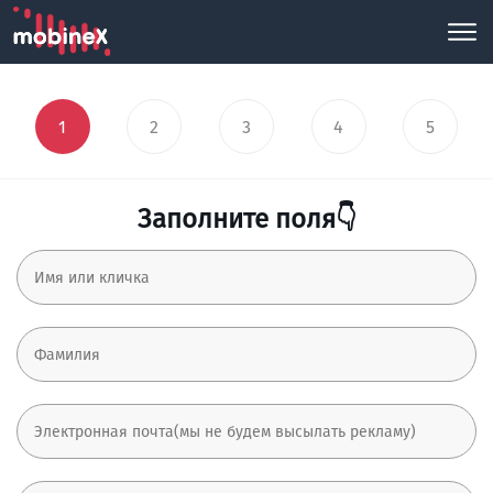
1
2
3
4
5
Заполните поля👇