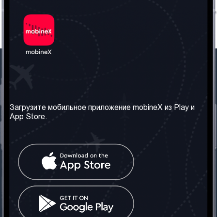
Наша компания
Необходимая
информация
О нас
Загрузите мобильное приложение mobineX из Play и
Правила и Условия
App Store.
Наши сервисы
Политика
Получить SIM-карту
конфиденциальности
Часто задаваемые
вопросы
Контакт
Социальные сети
Грузия: Тбилиси
Телефон: +442030340050