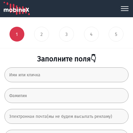
1
2
3
4
5
Заполните поля👇