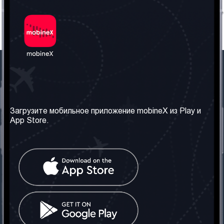
Наша компания
Необходимая
информация
О нас
Загрузите мобильное приложение mobineX из Play и
Правила и Условия
App Store.
Наши сервисы
Политика
Получить SIM-карту
конфиденциальности
Часто задаваемые
вопросы
Контакт
Социальные сети
Грузия: Тбилиси
Телефон: +442030340050