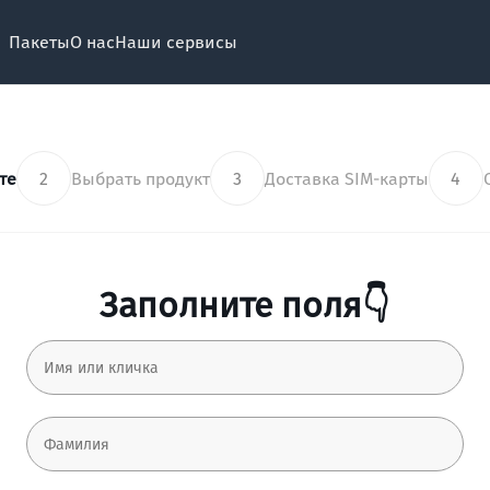
Пакеты
О нас
Наши сервисы
те
2
Выбрать продукт
3
Доставка SIM-карты
4
Заполните поля👇