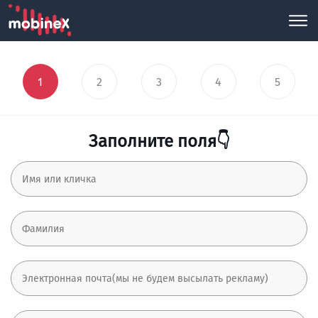
1
2
3
4
5
Заполните поля👇