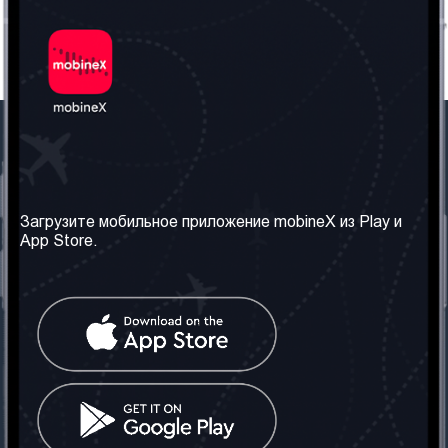
Наша компания
Необходимая
информация
О нас
Загрузите мобильное приложение mobineX из Play и
Правила и Условия
App Store.
Наши сервисы
Политика
Получить SIM-карту
конфиденциальности
Часто задаваемые
вопросы
Контакт
Социальные сети
Грузия: Тбилиси
Телефон: +442030340050