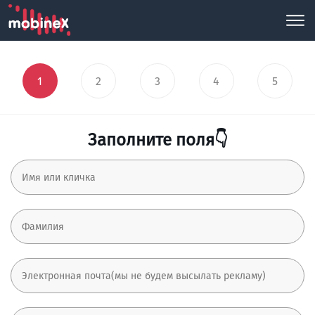
1
2
3
4
5
Заполните поля👇