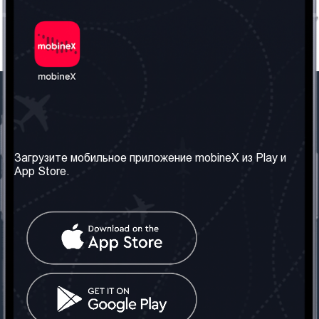
Наша компания
Необходимая
информация
О нас
Загрузите мобильное приложение mobineX из Play и
Правила и Условия
App Store.
Наши сервисы
Политика
Получить SIM-карту
конфиденциальности
Часто задаваемые
вопросы
Контакт
Социальные сети
Грузия: Тбилиси
Телефон: +442030340050