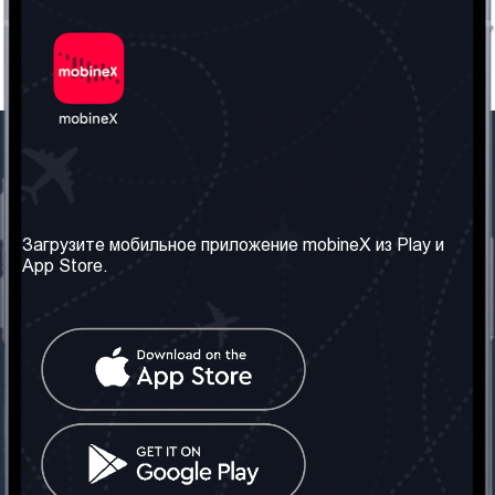
Наша компания
Необходимая
информация
О нас
Загрузите мобильное приложение mobineX из Play и
Правила и Условия
App Store.
Наши сервисы
Политика
Получить SIM-карту
конфиденциальности
Часто задаваемые
вопросы
Контакт
Социальные сети
Грузия: Тбилиси
Телефон: +442030340050