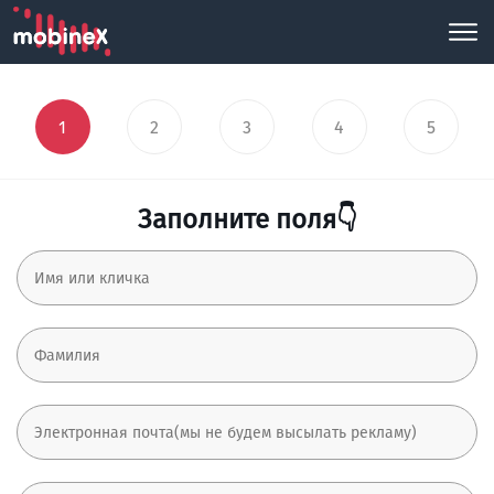
1
2
3
4
5
Заполните поля👇