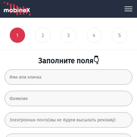
1
2
3
4
5
Заполните поля👇