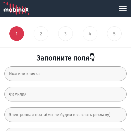
1
2
3
4
5
Заполните поля👇