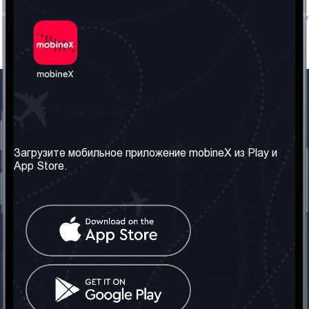
Наша компания
Необходимая
информация
О нас
Загрузите мобильное приложение mobineX из Play и
Правила и Условия
App Store.
Наши сервисы
Политика
Получить SIM-карту
конфиденциальности
Часто задаваемые
вопросы
Контакт
Социальные сети
Грузия: Тбилиси
Телефон: +442030340050