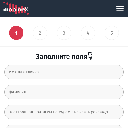
1
2
3
4
5
Заполните поля👇