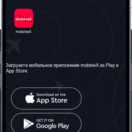
Наша компания
Необходимая
информация
О нас
Загрузите мобильное приложение mobineX из Play и
Правила и Условия
App Store.
Наши сервисы
Политика
Получить SIM-карту
конфиденциальности
Часто задаваемые
вопросы
Контакт
Социальные сети
Грузия: Тбилиси
Телефон: +442030340050