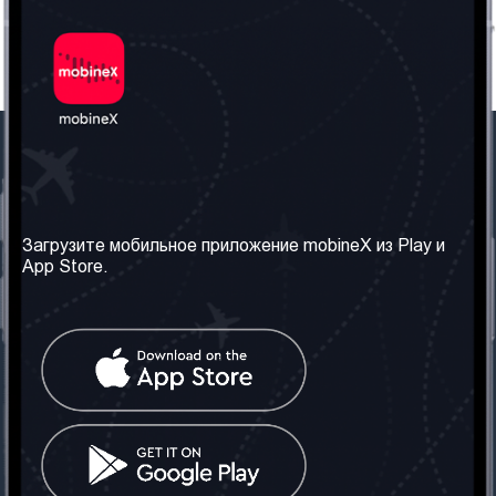
Наша компания
Необходимая
информация
О нас
Загрузите мобильное приложение mobineX из Play и
Правила и Условия
App Store.
Наши сервисы
Политика
Получить SIM-карту
конфиденциальности
Часто задаваемые
вопросы
Контакт
Социальные сети
Грузия: Тбилиси
Телефон: +442030340050