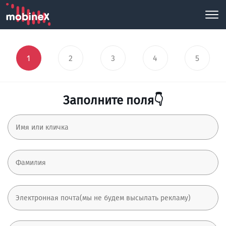
1
2
3
4
5
Заполните поля👇