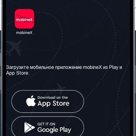
Наша компания
Необходимая
информация
О нас
Загрузите мобильное приложение mobineX из Play и
Правила и Условия
App Store.
Наши сервисы
Политика
Получить SIM-карту
конфиденциальности
Часто задаваемые
вопросы
Контакт
Социальные сети
Грузия: Тбилиси
Телефон: +442030340050