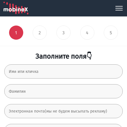
1
2
3
4
5
Заполните поля👇