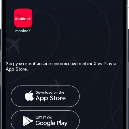
Наша компания
Необходимая
информация
О нас
Загрузите мобильное приложение mobineX из Play и
Правила и Условия
App Store.
Наши сервисы
Политика
Получить SIM-карту
конфиденциальности
Часто задаваемые
вопросы
Контакт
Социальные сети
Грузия: Тбилиси
Телефон: +442030340050