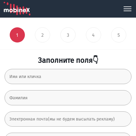
1
2
3
4
5
Заполните поля👇