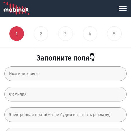
1
2
3
4
5
Заполните поля👇