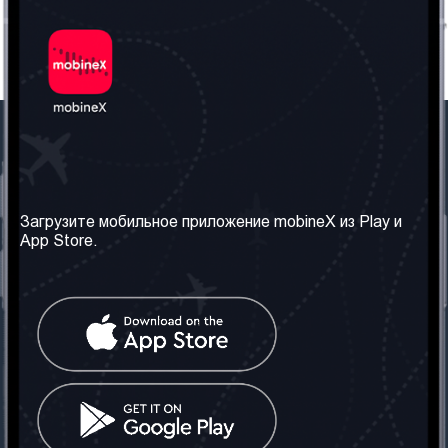
Наша компания
Необходимая
информация
О нас
Загрузите мобильное приложение mobineX из Play и
Правила и Условия
App Store.
Наши сервисы
Политика
Получить SIM-карту
конфиденциальности
Часто задаваемые
вопросы
Контакт
Социальные сети
Грузия: Тбилиси
Телефон: +442030340050