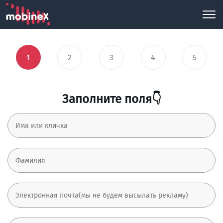
1
2
3
4
5
Заполните поля👇