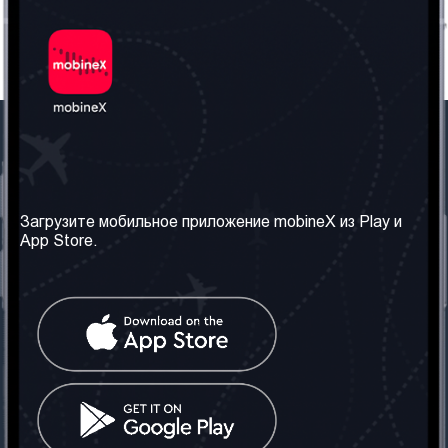
Наша компания
Необходимая
информация
О нас
Загрузите мобильное приложение mobineX из Play и
Правила и Условия
App Store.
Наши сервисы
Политика
Получить SIM-карту
конфиденциальности
Часто задаваемые
вопросы
Контакт
Социальные сети
Грузия: Тбилиси
Телефон: +442030340050