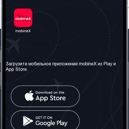
Наша компания
Необходимая
информация
О нас
Загрузите мобильное приложение mobineX из Play и
Правила и Условия
App Store.
Наши сервисы
Политика
Получить SIM-карту
конфиденциальности
Часто задаваемые
вопросы
Контакт
Социальные сети
Грузия: Тбилиси
Телефон: +442030340050