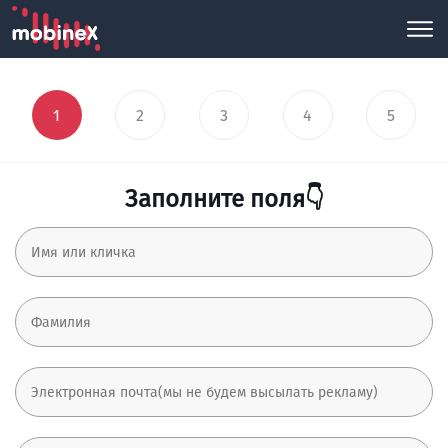
1
2
3
4
5
Заполните поля👇