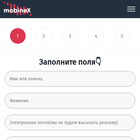
1
2
3
4
5
Заполните поля👇