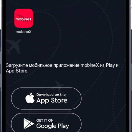
Наша компания
Необходимая
информация
О нас
Загрузите мобильное приложение mobineX из Play и
Правила и Условия
App Store.
Наши сервисы
Политика
Получить SIM-карту
конфиденциальности
Часто задаваемые
вопросы
Контакт
Социальные сети
Грузия: Тбилиси
Телефон: +442030340050