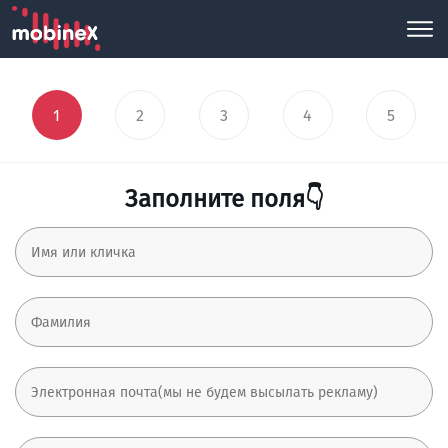
1
2
3
4
5
Заполните поля👇