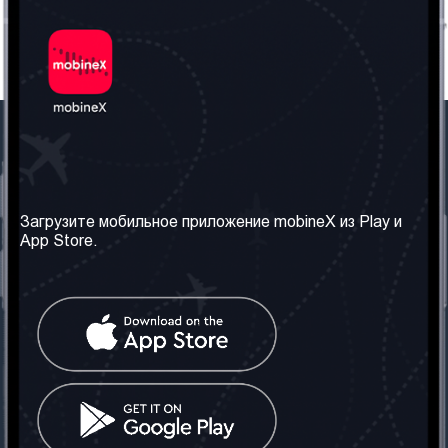
Наша компания
Необходимая
информация
О нас
Загрузите мобильное приложение mobineX из Play и
Правила и Условия
App Store.
Наши сервисы
Политика
Получить SIM-карту
конфиденциальности
Часто задаваемые
вопросы
Контакт
Социальные сети
Грузия: Тбилиси
Телефон: +442030340050