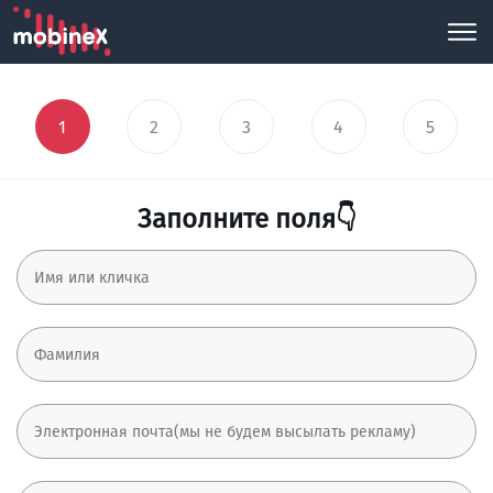
1
2
3
4
5
Заполните поля👇