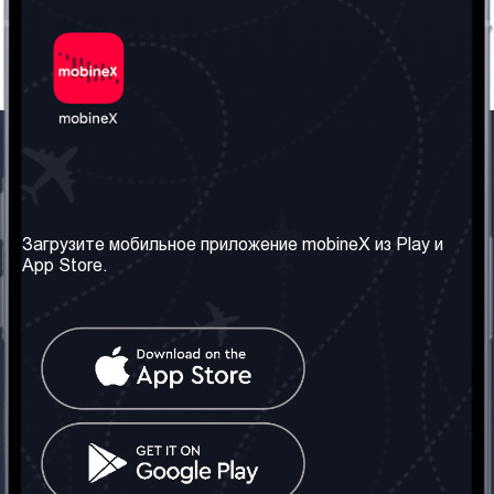
Наша компания
Необходимая
информация
О нас
Загрузите мобильное приложение mobineX из Play и
Правила и Условия
App Store.
Наши сервисы
Политика
Получить SIM-карту
конфиденциальности
Часто задаваемые
вопросы
Контакт
Социальные сети
Грузия: Тбилиси
Телефон: +442030340050