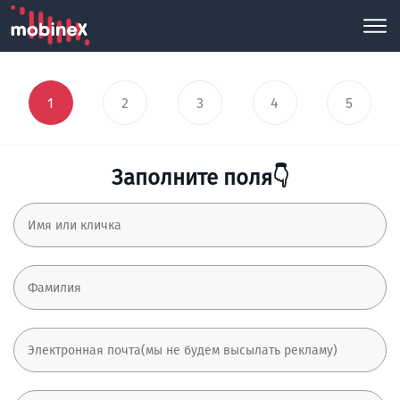
1
2
3
4
5
Заполните поля👇