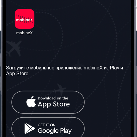
Наша компания
Необходимая
информация
О нас
Загрузите мобильное приложение mobineX из Play и
Правила и Условия
App Store.
Наши сервисы
Политика
Получить SIM-карту
конфиденциальности
Часто задаваемые
вопросы
Контакт
Социальные сети
Грузия: Тбилиси
Телефон: +442030340050