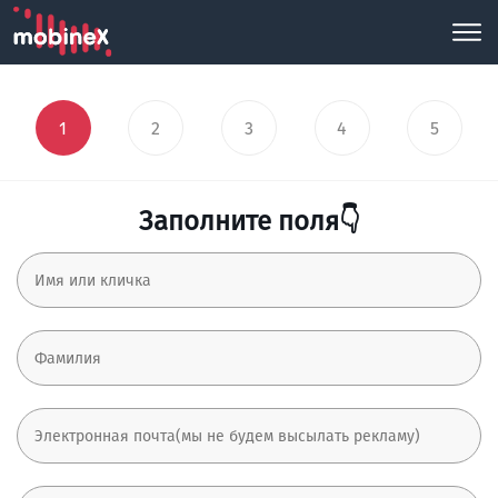
1
2
3
4
5
Заполните поля👇