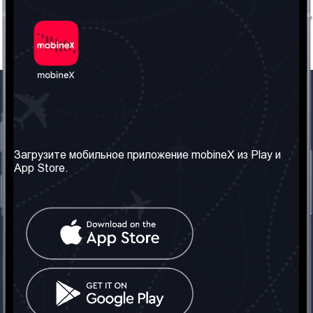
Наша компания
Необходимая
информация
О нас
Загрузите мобильное приложение mobineX из Play и
Правила и Условия
App Store.
Наши сервисы
Политика
Получить SIM-карту
конфиденциальности
Часто задаваемые
вопросы
Контакт
Социальные сети
Грузия: Тбилиси
Телефон: +442030340050