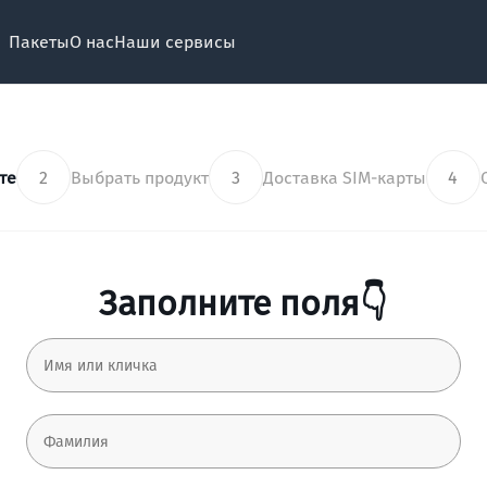
Пакеты
О нас
Наши сервисы
те
2
Выбрать продукт
3
Доставка SIM-карты
4
Заполните поля👇