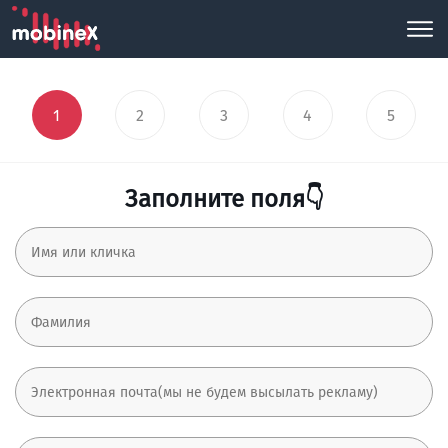
1
2
3
4
5
Заполните поля👇