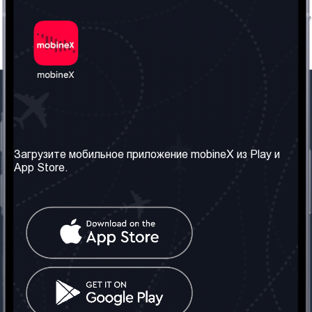
Наша компания
Необходимая
информация
О нас
Загрузите мобильное приложение mobineX из Play и
Правила и Условия
App Store.
Наши сервисы
Политика
Получить SIM-карту
конфиденциальности
Часто задаваемые
вопросы
Контакт
Социальные сети
Грузия: Тбилиси
Телефон: +442030340050