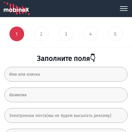
1
2
3
4
5
Заполните поля👇