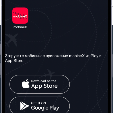
Наша компания
Необходимая
информация
О нас
Загрузите мобильное приложение mobineX из Play и
Правила и Условия
App Store.
Наши сервисы
Политика
Получить SIM-карту
конфиденциальности
Часто задаваемые
вопросы
Контакт
Социальные сети
Грузия: Тбилиси
Телефон: +442030340050