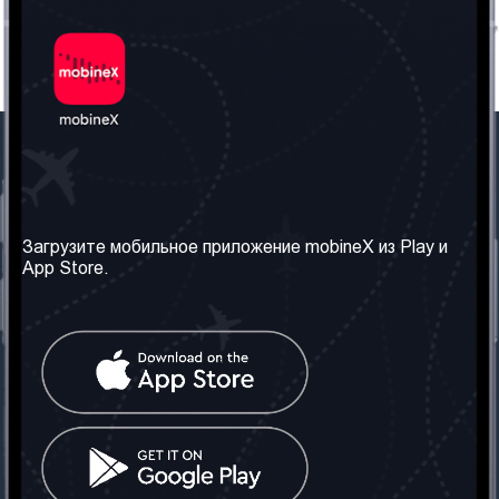
Наша компания
Необходимая
информация
О нас
Загрузите мобильное приложение mobineX из Play и
Правила и Условия
App Store.
Наши сервисы
Политика
Получить SIM-карту
конфиденциальности
Часто задаваемые
вопросы
Контакт
Социальные сети
Грузия: Тбилиси
Телефон: +442030340050