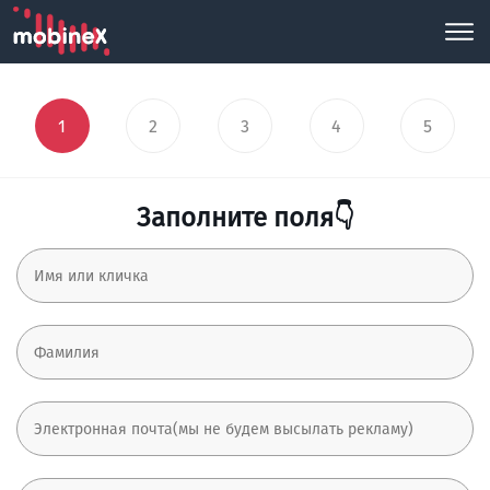
1
2
3
4
5
Заполните поля👇